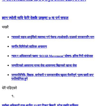
ज्ञान ज्योती मावि फेरि देशकै उत्कृष्ट ७ मा पर्न सफल
भखरै
ग्यासको सहज आपूर्तिको व्यवस्था गर्न नेकपा (माओवादी) दाङको सरकारसँग माग
स्वर्गीय घिमिरेको शालिक अनावरण
न्याय र अधिकारको पक्षमा ‘ROAR Movement’ घोषणा, हरिश गिरी संयोजक
जन्मदिनको अवसरमा मानव सेवा आश्रममा बिहानको खाजा सेवा
जनप्रतिनिधि, शिक्षक, कर्मचारी र पत्रकारबीच खुल्ला मैत्रीपूर्ण ‘पुरुष खसी कप’
प्रतियोगिता हुने
धेरै पढिएको
१.
समीक्षा अधिकारी दाङ आउँदा २३ वटा टिकट बिक्री, स्टेज नचढि फर्किइन