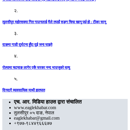
२.
तुलसीपुर महोत्सवमा गित गाउनलाई मैले तपाईं सङ्ग चिया खानु पर्छ हो : टीका सानु
३.
दाङमा गाडी दुर्घटना हुँदा दुई जना घाइते
४.
रोल्पामा चट्याङ लागेर एकै घरका नन्द भाउजुको मृत्यु
५.
दिनदारै व्यावसायिक माथी हातपात
एच. आर. मिडिया हाउस द्वारा संचालित
www.eaglekhabar.com
तुलसीपुर ०५ दाङ, नेपाल
eaglekhabar@gmail.com
+९७७-९८४४९६६६७७