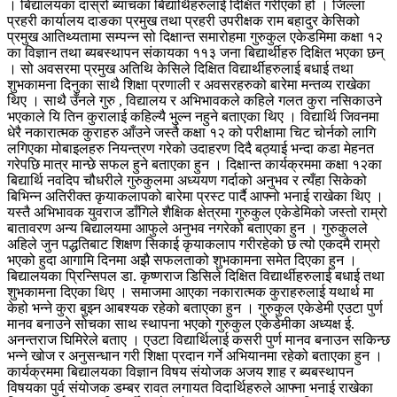
। बिद्यालयका दास्रो ब्याचका बिद्यार्थिहरुलाई दिक्षित गरीएको हो । जिल्ला
प्रहरी कार्यालय दाङका प्रमुख तथा प्रहरी उपरीक्षक राम बहादुर केसिको
प्रमुख आतिथ्यतामा सम्पन्न सो दिक्षान्त समारोहमा गुरुकुल एकेडमिमा कक्षा १२
का विज्ञान तथा ब्यबस्थापन संकायका ११३ जना बिद्यार्थीहरु दिक्षित भएका छन्
। सो अवसरमा प्रमुख अतिथि केसिले दिक्षित विद्यार्थीहरुलाई बधाई तथा
शुभकामना दिनुका साथै शिक्षा प्रणाली र अवसरहरुको बारेमा मन्तव्य राखेका
थिए । साथै उँनले गुरु , विद्यालय र अभिभावकले कहिले गलत कुरा नसिकाउने
भएकाले यि तिन कुरालाई कहिल्यै भु्ल्न नहुने बताएका थिए । विद्यार्थि जिवनमा
धेरै नकारात्मक कुराहरु आँउने जस्तै कक्षा १२ को परीक्षामा चिट चोर्नको लागि
लगिएका मोबाइलहरु नियन्त्रण गरेको उदाहरण दिदै बठ्याई भन्दा कडा मेहनत
गरेपछि मात्र मान्छे सफल हुने बताएका हुन । दिक्षान्त कार्यक्रममा कक्षा १२का
बिद्यार्थि नवदिप चौधरीले गुरुकुलमा अध्ययण गर्दाको अनुभव र त्यँहा सिकेको
बिभिन्न अतिरीक्त कृयाकलापको बारेमा प्रस्ट पार्दै आफ्नो भनाई राखेका थिए ।
यस्तै अभिभावक युवराज डाँगिले शैक्षिक क्षेत्रमा गुरुकुल एकेडेमिको जस्तो राम्रो
बातावरण अन्य बिद्यालयमा आफुले अनुभव नगरेको बताएका हुन । गुरुकुलले
अहिले जुन पद्धतिबाट शिक्षण सिकाई कृयाकलाप गरीरहेको छ त्यो एकदमै राम्रो
भएको हुदा आगामि दिनमा अझै सफलताको शुभकामना समेत दिएका हुन ।
बिद्यालयका प्रिन्सिपल डा. कृष्णराज डिसिले दिक्षित विद्यार्थीहरुलाई बधाई तथा
शुभकामना दिएका थिए । समाजमा आएका नकारात्मक कुराहरुलाई यथार्थ मा
केहो भन्ने कुरा बुझ्न आबश्यक रहेको बताएका हुन । गुरुकुल एकेडेमी एउटा पुर्ण
मानव बनाउने सोचका साथ स्थापना भएको गुरुकुल एकेडेमीका अध्यक्ष ई.
अनन्तराज घिमिरेले बताए । एउटा विद्यार्थिलाई कसरी पुर्ण मानव बनाउन सकिन्छ
भन्ने खोज र अनुसन्धान गरी शिक्षा प्रदान गर्ने अभियानमा रहेको बताएका हुन ।
कार्यक्रममा बिद्यालयका विज्ञान विषय संयोजक अजय शाह र ब्यबस्थापन
विषयका पुर्व संयोजक डम्बर रावत लगायत विदार्थिहरुले आफ्ना भनाई राखेका