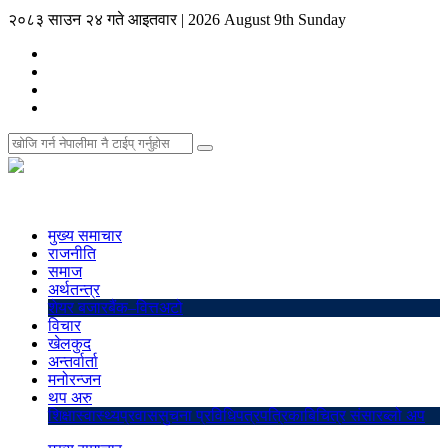
२०८३ साउन २४ गते आइतवार
|
2026 August 9th Sunday
मुख्य समाचार
राजनीति
समाज
अर्थतन्त्र
शेयर बजार
बैंक–वित्त
अटो
विचार
खेलकुद
अन्तर्वार्ता
मनोरन्जन
थप अरु
शिक्षा
स्वास्थ्य
प्रवास
सुचना प्रविधि
पत्रपत्रिका
बिचित्र संसार
ब्लो अप