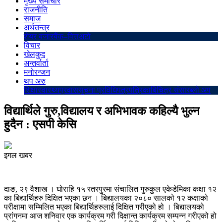
मुख्य समाचार
राजनीति
समाज
अर्थतन्त्र
शेयर बजार
बैंक–वित्त
अटो
विचार
खेलकुद
अन्तर्वार्ता
मनोरन्जन
थप अरु
शिक्षा
स्वास्थ्य
प्रवास
सुचना प्रविधि
पत्रपत्रिका
बिचित्र संसार
ब्लो अप
विद्यार्थिले गुरु,विद्यालय र अभिभावक कहिल्यै भुल्न
हुदैन : एसपी केसि
इगल खबर
दाङ, २९ वैशाख । घोराहि १५ रतरपुरमा संचालित गुरुकुल एकेडेमिका कक्षा १२
का बिद्यार्थिहरु दिक्षित भएका छन । बिद्यालयका २०८० सालको १२ कक्षाको
परीक्षामा सम्मिलित भएका बिद्यार्थिहरुलाई दिक्षित गरीएको हो । बिद्यालयको
प्रांगनमा आज शनिवार एक कार्यक्रम गरी दिक्षान्त कार्यक्रम सम्पन्न गरीएको हो