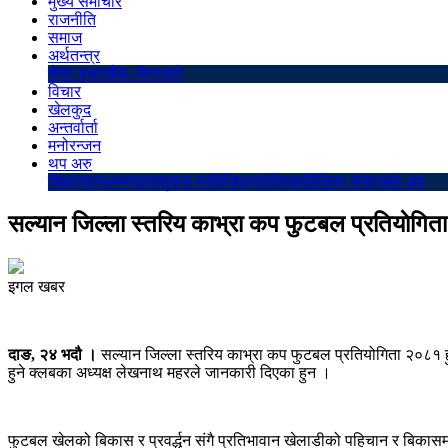
मुख्य समाचार
राजनीति
समाज
अर्थतन्त्र
शेयर बजार
बैंक–वित्त
अटो
विचार
खेलकुद
अन्तर्वार्ता
मनोरन्जन
थप अरु
शिक्षा
स्वास्थ्य
प्रवास
सुचना प्रविधि
पत्रपत्रिका
बिचित्र संसार
ब्लो अप
सल्यान जिल्ला स्तरिय काभ्रा कप फुटबल प्रतियाेगिता 
इगल खबर
दाङ, २४ भदौ ।
सल्यान जिल्ला स्तरिय काभ्रा कप फुटबल प्रतियोगिता २०८१ हु
हुने क्लबका अध्यक्ष लेखनाथ महरले जानकारी दिएका हुन ।
फुटबल खेलको बिकास र प्रवर्द्धन संगै प्रतिभावान खेलाडीको पहिचान र बिकासमा