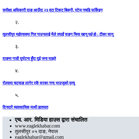
समीक्षा अधिकारी दाङ आउँदा २३ वटा टिकट बिक्री, स्टेज नचढि फर्किइन
२.
तुलसीपुर महोत्सवमा गित गाउनलाई मैले तपाईं सङ्ग चिया खानु पर्छ हो : टीका सानु
३.
दाङमा गाडी दुर्घटना हुँदा दुई जना घाइते
४.
रोल्पामा चट्याङ लागेर एकै घरका नन्द भाउजुको मृत्यु
५.
दिनदारै व्यावसायिक माथी हातपात
एच. आर. मिडिया हाउस द्वारा संचालित
www.eaglekhabar.com
तुलसीपुर ०५ दाङ, नेपाल
eaglekhabar@gmail.com